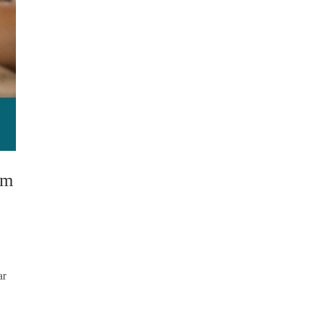
am
ar